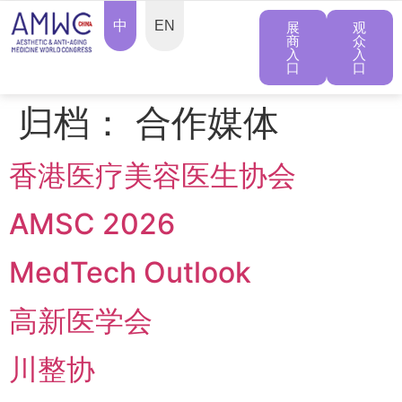
中
EN
展
观
商
众
入
入
口
口
归档：
合作媒体
香港医疗美容医生协会
AMSC 2026
MedTech Outlook
高新医学会
川整协