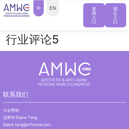
中
EN
展
观
商
众
入
入
口
口
行业评论5
联系我们
大会赞助
汤梦伊 Elaine Tang
Elaine.tang@informa.com