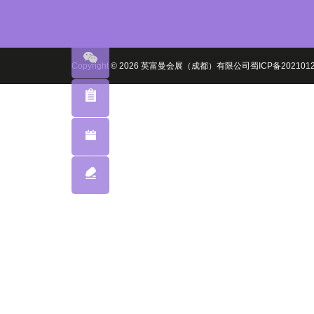
Copyright © 2026 英富曼会展（成都）有限公司
蜀ICP备20210
添加微
信
大会征
稿
观众注
册
赞助咨
询